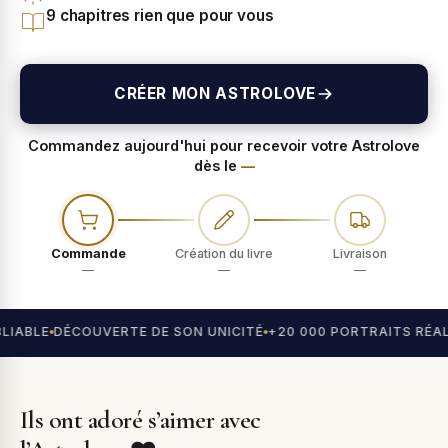
9 chapitres rien que pour vous
CRÉER MON ASTROLOVE
Commandez aujourd'hui pour recevoir votre Astrolove
dès le
—
Commande
Création du livre
Livraison
—
—
—
IABLE
DÉCOUVERTE DE SON UNICITÉ
+20 000 PORTRAITS RÉALI
Ils ont adoré s’aimer avec