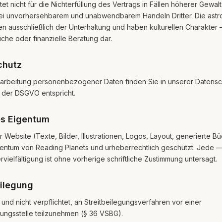
et nicht für die Nichterfüllung des Vertrags in Fällen höherer Gewal
i unvorhersehbarem und unabwendbarem Handeln Dritter. Die astr
 ausschließlich der Unterhaltung und haben kulturellen Charakter —
iche oder finanzielle Beratung dar.
chutz
rarbeitung personenbezogener Daten finden Sie in unserer Datensc
der DSGVO entspricht.
es Eigentum
r Website (Texte, Bilder, Illustrationen, Logos, Layout, generierte B
gentum von Reading Planets und urheberrechtlich geschützt. Jede 
ielfältigung ist ohne vorherige schriftliche Zustimmung untersagt.
eilegung
t und nicht verpflichtet, an Streitbeilegungsverfahren vor einer
ungsstelle teilzunehmen (§ 36 VSBG).