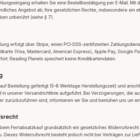
hlungseingang erhalten Sie eine Bestellbestätigung per E-Mail. Mit 
ndliches Angebot ab; Ihre gesetzlichen Rechte, insbesondere ein e
iben unberührt (siehe § 7).
ung erfolgt über Stripe, einen PCI-DSS-zertifizierten Zahlungsdienst
itkarte (Visa, Mastercard, American Express), Apple Pay, Google Pa
ofort. Reading Planets speichert keine Kreditkartendaten.
g
uf Bestellung gefertigt (5–8 Werktage Herstellungszeit) und ansch
d in unserer Versandrichtlinie aufgeführt. Bei Verzögerungen, die a
ter zurückzuführen sind, informieren wir Sie und bemühen uns um ei
fsrecht
beim Fernabsatzkauf grundsätzlich ein gesetzliches Widerrufsrech
 Dieses Widerrufsrecht besteht jedoch nicht bei Verträgen zur Li