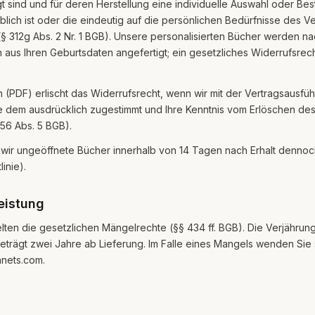
igt sind und für deren Herstellung eine individuelle Auswahl oder B
ich ist oder die eindeutig auf die persönlichen Bedürfnisse des V
(§ 312g Abs. 2 Nr. 1 BGB). Unsere personalisierten Bücher werden n
 aus Ihren Geburtsdaten angefertigt; ein gesetzliches Widerrufsrech
ten (PDF) erlischt das Widerrufsrecht, wenn wir mit der Vertragsaus
 dem ausdrücklich zugestimmt und Ihre Kenntnis vom Erlöschen des
356 Abs. 5 BGB).
wir ungeöffnete Bücher innerhalb von 14 Tagen nach Erhalt dennoc
inie).
eistung
lten die gesetzlichen Mängelrechte (§§ 434 ff. BGB). Die Verjährungs
rägt zwei Jahre ab Lieferung. Im Falle eines Mangels wenden Sie s
nets.com.