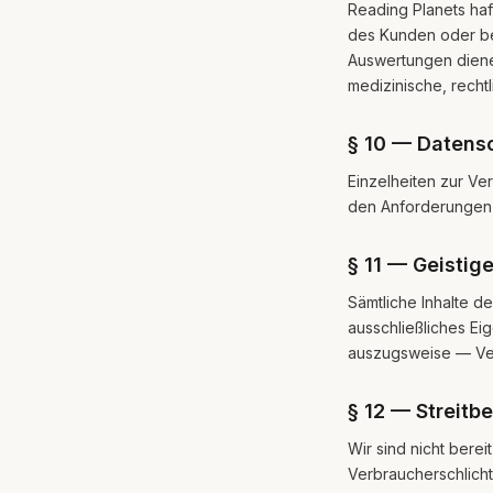
Reading Planets haft
des Kunden oder be
Auswertungen dienen
medizinische, rechtl
§ 10 — Datens
Einzelheiten zur Ve
den Anforderungen 
§ 11 — Geistig
Sämtliche Inhalte de
ausschließliches Ei
auszugsweise — Verv
§ 12 — Streitb
Wir sind nicht berei
Verbraucherschlicht