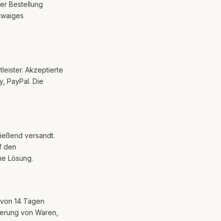
der Bestellung
twaiges
leister. Akzeptierte
y, PayPal. Die
ließend versandt.
uf den
ne Lösung.
t von 14 Tagen
eferung von Waren,