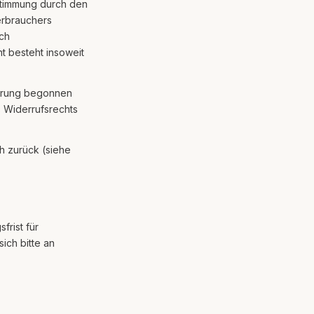
estimmung durch den
erbrauchers
ach
t besteht insoweit
führung begonnen
 Widerrufsrechts
h zurück (siehe
frist für
ich bitte an